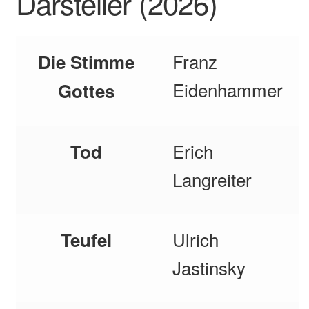
Darsteller (2026)
Die Personen und ihre Darsteller (2026)
Franz
Die Stimme
Sponsoren
Eidenhammer
Gottes
Termine
Karten
Erich
Tod
Langreiter
Kontakt
Ulrich
Teufel
Jastinsky